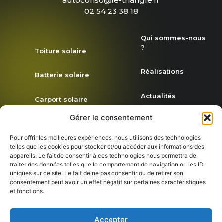
autoconso@le-triangle.fr
02 54 23 38 18
Qui sommes-nous
?
Toiture solaire
Réalisations
Batterie solaire
Actualités
Carport solaire
Gérer le consentement
Demande de
Simulez votre
devis
projet
Pour offrir les meilleures expériences, nous utilisons des technologies
telles que les cookies pour stocker et/ou accéder aux informations des
appareils. Le fait de consentir à ces technologies nous permettra de
traiter des données telles que le comportement de navigation ou les ID
Rejoignez-nous
uniques sur ce site. Le fait de ne pas consentir ou de retirer son
consentement peut avoir un effet négatif sur certaines caractéristiques
et fonctions.
Accepter